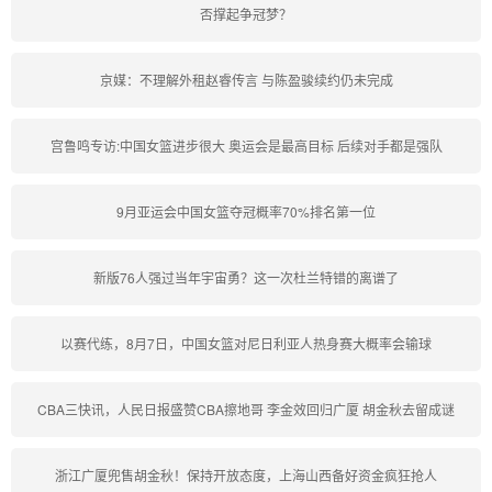
否撑起争冠梦？
京媒：不理解外租赵睿传言 与陈盈骏续约仍未完成
宫鲁鸣专访:中国女篮进步很大 奥运会是最高目标 后续对手都是强队
9月亚运会中国女篮夺冠概率70%排名第一位
新版76人强过当年宇宙勇？这一次杜兰特错的离谱了
以赛代练，8月7日，中国女篮对尼日利亚人热身赛大概率会输球
CBA三快讯，人民日报盛赞CBA擦地哥 李金效回归广厦 胡金秋去留成谜
浙江广厦兜售胡金秋！保持开放态度，上海山西备好资金疯狂抢人