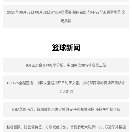
2026年08月02日 08月02日WNBA常规赛 纽约自由人94-92菲尼克斯水星 全
场集锦
篮球新闻
9月亚运会夺冠概率分析，中国男篮38%排名第二位
CCTV5全程直播！中国女篮迎战尼日利亚女篮，小将邓雨婷的赛场表现格外
令人期待
CBA最终消息，陈盈骏仍未确定续约 范子铭基本留队 多队争抢胡金秋
赵睿留队、陈盈骏待签、方硕或赴宁波，首钢后场大洗牌！300万冠军外援能